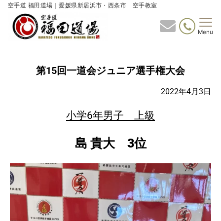
空手道 福田道場｜愛媛県新居浜市・西条市 空手教室
Menu
第15回一道会ジュニア選手権大会
2022年4月3日
小学6年男子 上級
島 貴大 3位