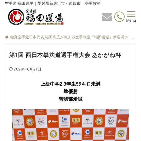
空手道 福田道場｜愛媛県新居浜市・西条市 空手教室
Menu
極真空手元日本代表 福田高広が教える空手教室「福田道場」新居浜市・西条市
第1回 西日本拳法道選手権大会 あかがね杯
2026年6月21日
上級中学2.3年生59キロ未満
準優勝
曽我部愛誠