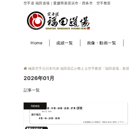
空手道 福田道場｜愛媛県新居浜市・西条市 空手教室
Home
成績一覧
画像・動画一覧
極真空手元日本代表 福田高広が教える空手教室「福田道場」新
2026年01月
記事一覧
news