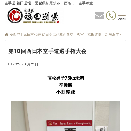
空手道 福田道場｜愛媛県新居浜市・西条市 空手教室
Menu
極真空手元日本代表 福田高広が教える空手教室「福田道場」新居浜市・西条市
第10回西日本空手道選手権大会
2026年6月21日
高校男子75kg未満
準優勝
小田 龍飛