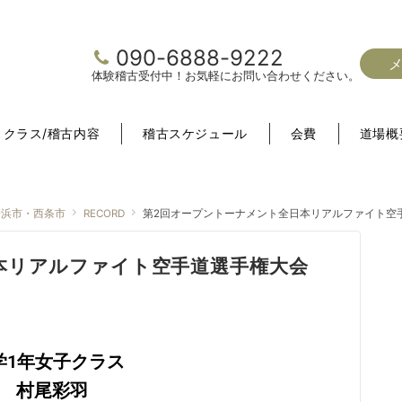
090-6888-9222
体験稽古受付中！お気軽にお問い合わせください。
クラス/稽古内容
稽古スケジュール
会費
道場概
居浜市・西条市
RECORD
第2回オープントーナメント全日本リアルファイト空
本リアルファイト空手道選手権大会
学1年女子クラス
 村尾彩羽