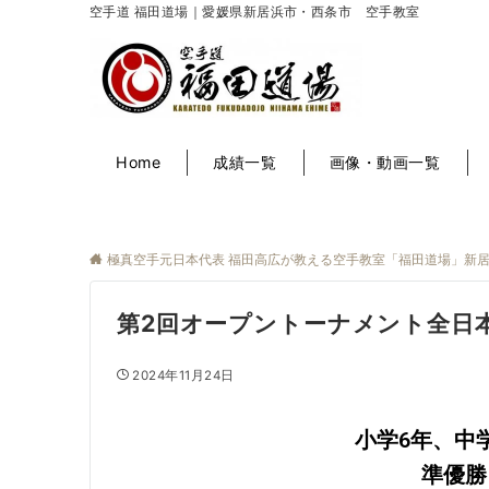
空手道 福田道場｜愛媛県新居浜市・西条市 空手教室
Home
成績一覧
画像・動画一覧
極真空手元日本代表 福田高広が教える空手教室「福田道場」新
第2回オープントーナメント全日
2024年11月24日
小学6年、中
準優勝