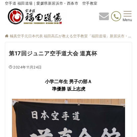
空手道 福田道場｜愛媛県新居浜市・西条市 空手教室
Menu
極真空手元日本代表 福田高広が教える空手教室「福田道場」新居浜市・西条市
第17回ジュニア空手道大会 道真杯
2024年11月24日
小学二年生 男子の部Ａ
準優勝 坂上志虎