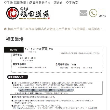
空手道 福田道場｜愛媛県新居浜市・西条市 空手教室
Menu
極真空手元日本代表 福田高広が教える空手教室「福田道場」新居浜市・西条市
福田道場
news